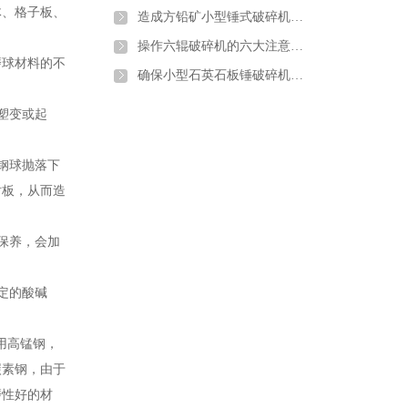
体、格子板、
造成方铅矿小型锤式破碎机过载停机的原因
操作六辊破碎机的六大注意事项有哪些？
磨球材料的不
确保小型石英石板锤破碎机稳定运行的方法
塑变或起
钢球抛落下
衬板，从而造
保养，会加
定的酸碱
用高锰钢，
碳素钢，由于
磨性好的材