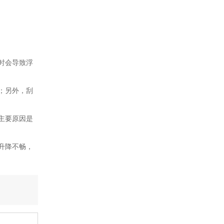
时会导致浮
；另外，刮
主要原因是
升降不畅，