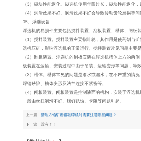
（3）磁块性能退化。磁选机使用年限过长，磁块性能退化，
（4）润滑效果不好。润滑效果不好会导致传动齿轮磨损等问
05、浮选设备
浮选机的易损件主要包括搅拌装置、刮板装置、槽体、闸板
（1）搅拌装置。搅拌装置主要指叶轮，其作用是使药剂与矿
选机压矿，影响浮选机的正常运行。搅拌装置常见问题主要
（2）刮板装置。浮选机的刮板安装在浮选机槽体上方的两侧
板装置在运输、安装过程中由于吊装、运输变形等问题，导
（3）槽体。槽体常见的问题是渗水或漏水，在不严重的情况
焊缝缺陷、槽体变形及法兰连接不紧密等。
（4）闸板装置。闸板装置是控制液面的机构，安装于浮选机
一般由丝杠润滑不好、螺钉锈蚀、卡阻等问题引起。
上一篇：
清理方铅矿齿辊破碎机时需要注意哪些问题？
下一篇：没有了！