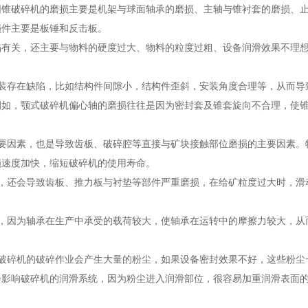
圆锥破碎机的磨损主要是机架与球面轴承的磨损、主轴与锥衬套的磨损、
损件主要是板锤和反击板。
陷有关，还主要与物料的硬度过大、物料的粒度过粗、设备润滑效果不理
装存在缺陷，比如结构件间隙小，结构件歪斜，安装角度合理等，从而导
例如，颚式破碎机偏心轴的磨损往往是因为密封套及锥套旋向不合理，使
要因素，也是导致齿板、破碎腔等直接与矿块接触部位磨损的主要因素。
损速度加快，缩短破碎机的使用寿命。
，还会导致齿板、推力板与衬垫等部件严重磨损，在给矿粒度过大时，滑
，因为轴承在生产中承受的载荷较大，使轴承在运转中的摩擦力较大，从
破碎机的破碎作业会产生大量的粉尘，如果设备密封效果不好，这些粉尘
会影响破碎机的润滑系统，因为粉尘进入润滑部位，很容易加重润滑表面