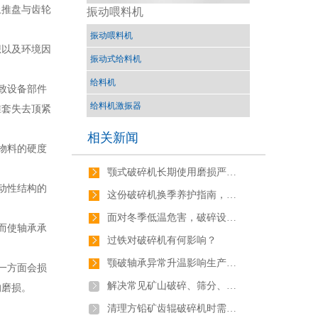
止推盘与齿轮
振动喂料机
振动喂料机
想以及环境因
振动式给料机
给料机
致设备部件
给料机激振器
锥套失去顶紧
相关新闻
物料的硬度
颚式破碎机长期使用磨损严重时的措施
动性结构的
这份破碎机换季养护指南，请一定收好！
面对冬季低温危害，破碎设备会遇到哪些问题，如何解决？
而使轴承承
过铁对破碎机有何影响？
颚破轴承异常升温影响生产很闹心！这10个原因要搞清！
一方面会损
解决常见矿山破碎、筛分、磨粉、选矿等设备
的磨损。
清理方铅矿齿辊破碎机时需要注意哪些问题？