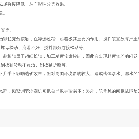
磁场强度降低，从而影响分选效果。
题。
装置等。
物颗粒充分接触，在浮选过程中起着极其重要的作用。搅拌装置故障严重
是螺母松动、润滑不好、搅拌部分连接松动等。
，刮板轴属于超细长轴，加工精度较难控制，因此会出现精度较差的问题
致刮板轴转动不灵活、刮板轴折断等。
下几乎不影响选矿效果，但对周围环境影响较大。造成槽体渗水、漏水的
尾部，频繁调节浮选机闸板会导致手轮损坏；另外，较常见的闸板故障是