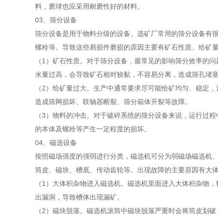
料，磨球也应采用耐磨性好的材料。
03、筛分设备
筛分设备是用于物料分级的设备。选矿厂常用的筛分设备有
螺栓等。导致这些易损件磨损的原因主要有矿石性质、给矿
（1）矿石性质。对于筛分设备，最常见的影响筛分效率的问
水量过高，会导致矿石相对较黏，不容易分离，造成筛孔堵
（2）给矿量过大。生产中通常要求尽可能给矿均匀、稳定，
造成筛网损坏、联轴器断裂、筛分箱体开裂等故障。
（3）物料的冲击。对于破碎系统的筛分设备来说，运行过程
的本体及螺栓等产生一定程度的损坏。
04、磁选设备
按照磁场强度的强弱进行分类，磁选机可分为弱磁场磁选机
筒皮、磁块、槽底、传动齿轮等。出现故障的主要原因有大
（1）大体积杂物进入磁选机。磁选机里面进入大体积杂物，
出漏洞，导致槽体出现漏矿。
（2）磁块脱落。磁选机滚筒中磁块脱落严重时会将筒皮划破