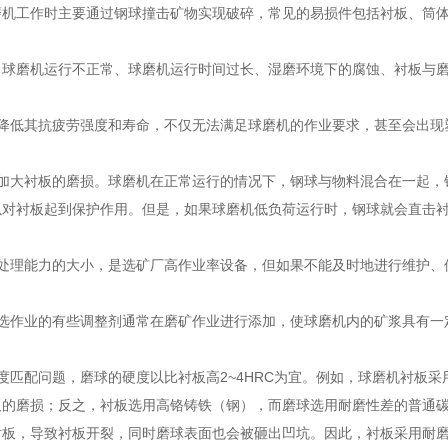
磨机工作时主要通过钢球撞击矿物实现破碎，常见的易损件包括衬板、筒
、球磨机运行不正常、球磨机运行时间过长、湿磨环境下的腐蚀、衬板与
降低其抗疲劳强度和寿命，不仅无法满足球磨机的作业要求，甚至会出现
加大衬板的磨损。球磨机在正常运行的情况下，钢球与物料混合在一起，
以对衬板起到保护作用。但是，如果球磨机低负荷运行时，钢球就会直击
处理能力的大小，是选矿厂高作业率设备，但如果不能及时地进行维护、
选作业的有些调整剂通常在磨矿作业进行添加，使球磨机内的矿浆具有一
度匹配问题，磨球的硬度以比衬板高2~4HRC为宜。例如，球磨机衬板采
板的磨损；反之，衬板选用高铬铸铁（钢），而磨球选用耐磨性差的普通
衬板，导致衬板开裂，同时磨球表面也会被砸出凹坑。因此，衬板采用耐