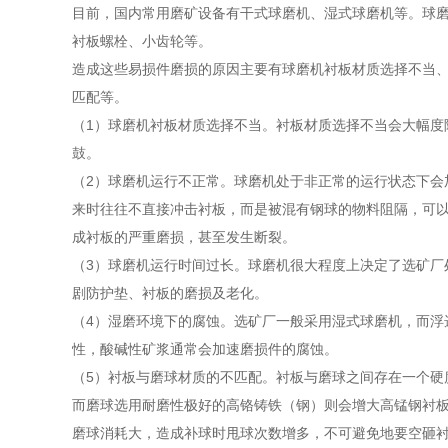
目前，国内常用磨矿设备有干式球磨机、湿式球磨机等。球
衬板螺栓、小齿轮等。
造成这些易损件磨损的原因主要有球磨机衬板材质选择不当
匹配等。
（1）球磨机衬板材质选择不当。衬板材质选择不当会大幅度
鼓。
（2）球磨机运行不正常。球磨机处于非正常的运行状态下会
来时往往不直接冲击衬板，而是被混有钢球的物料阻隔，可
成衬板的严重磨损，甚至发生断裂。
（3）球磨机运行时间过长。球磨机很大程度上决定了选矿厂
剧防护垫、衬板的磨损及老化。
（4）湿磨环境下的腐蚀。选矿厂一般采用湿式球磨机，而浮
性，酸碱性矿浆通常会加速磨损件的腐蚀。
（5）衬板与磨球材质的不匹配。衬板与磨球之间存在一个硬
而磨球选用耐磨性极好的高铬铸铁（钢）则会增大高锰钢衬
磨球消耗大，造成补球时甩球次数增多，不可避免地要空砸