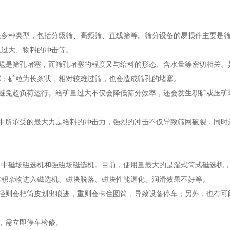
很多种类型，包括分级筛、高频筛、直线筛等。筛分设备的易损件主要是
量过大、物料的冲击等。
题是筛孔堵塞，而筛孔堵塞的程度又与给料的形态、含水量等密切相关。
塞；矿粒为长条状，相对较难过筛，也会造成筛孔的堵塞。
避免超负荷运行。给矿量过大不仅会降低筛分效率，还会发生积矿或压矿
中所承受的最大力是给料的冲击力，强烈的冲击不仅导致筛网破裂，同时
、中磁场磁选机和强磁场磁选机。目前，使用量最大的是湿式筒式磁选机
体积杂物进入磁选机、磁块脱落、磁块性能退化、润滑效果不好等。
轻则会把筒皮划出痕迹，重则会卡住圆筒，导致设备停车；另外，也有可
，需立即停车检修。