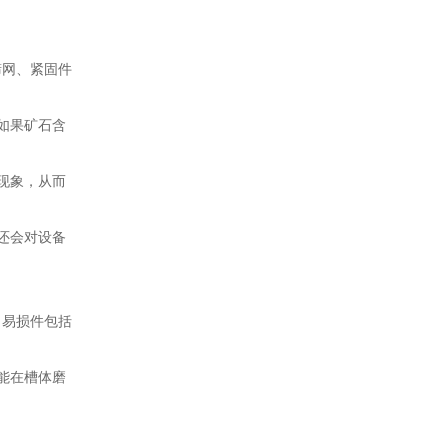
筛网、紧固件
如果矿石含
现象，从而
还会对设备
，易损件包括
能在槽体磨